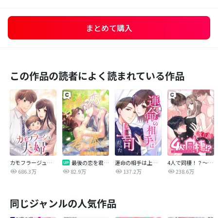
まとめて購入
この作品の読者によく読まれている作品
カモフラージュ夫婦
最後の恋を君に捧ぐ～余命1年の御曹司～
運命の相手は上司だった
4人で同棲！？～逆ハーレムハウスへようこそ♥～【改訂版】
686.3万
82.9万
137.2万
238.6万
同じジャンルの人気作品