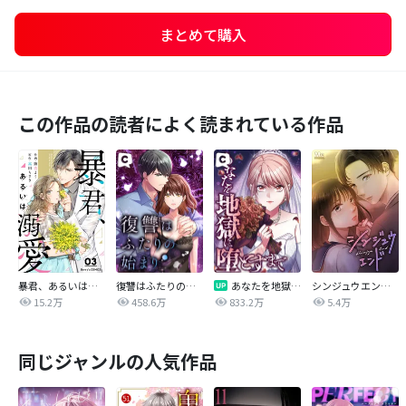
まとめて購入
この作品の読者によく読まれている作品
暴君、あるいは溺愛
復讐はふたりの始まり
あなたを地獄に堕とすまで
シンジュウエンド【タテヨミ】
15.2万
458.6万
833.2万
5.4万
同じジャンルの人気作品