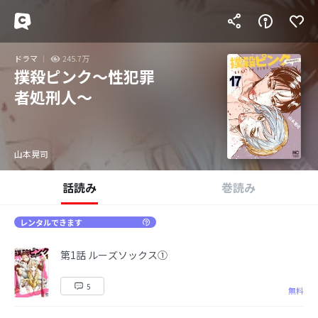
ドラマ
245.7万
撲殺ピンク～性犯罪
者処刑人～
山本晃司
話読み
巻読み
レンタルできます
第1話 ルーズソックス①
5
無料