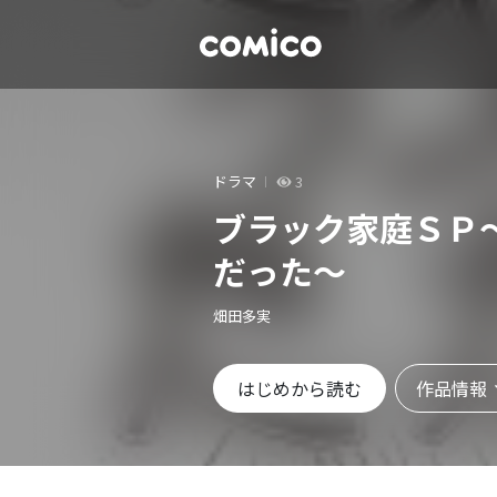
ドラマ
3
ブラック家庭ＳＰ
だった～
畑田多実
作品情報
はじめから読む