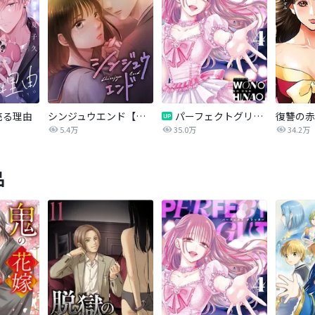
売る理由
シンジュウエンド【タテヨミ】
パーフェクトグリッター
5.4万
35.0万
34.2万
品