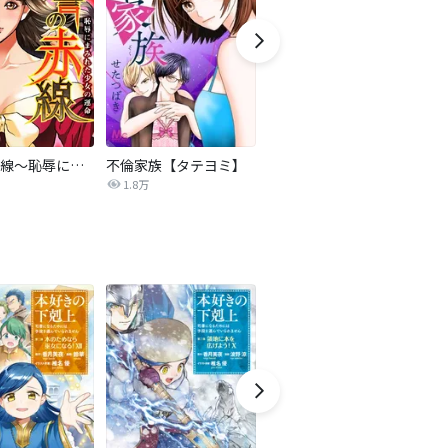
復讐の赤線～恥辱にまみれた少女の運命～【タテヨミ】
不倫家族【タテヨミ】
夫を社会的に抹殺する5つの方法
1.8万
629.5万