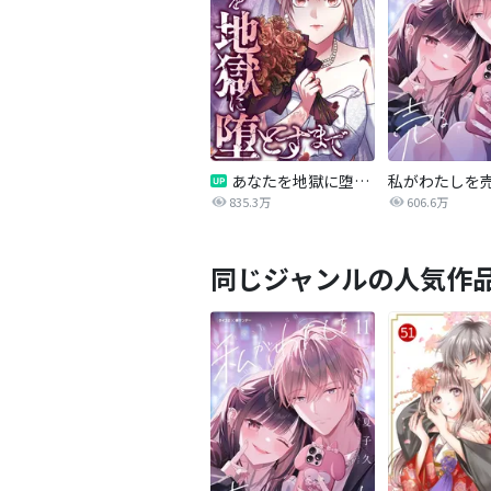
あなたを地獄に堕とすまで
私がわたしを
835.3万
606.6万
同じジャンルの人気作