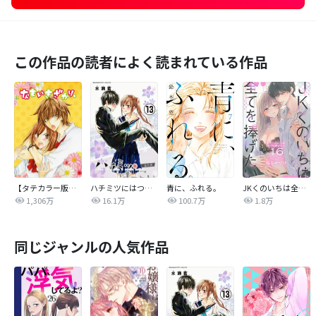
この作品の読者によく読まれている作品
【タテカラー版】なまいきざかり。
ハチミツにはつこい
青に、ふれる。
JKくのいちは全てを捧げたい
1,306万
16.1万
100.7万
1.8万
同じジャンルの人気作品