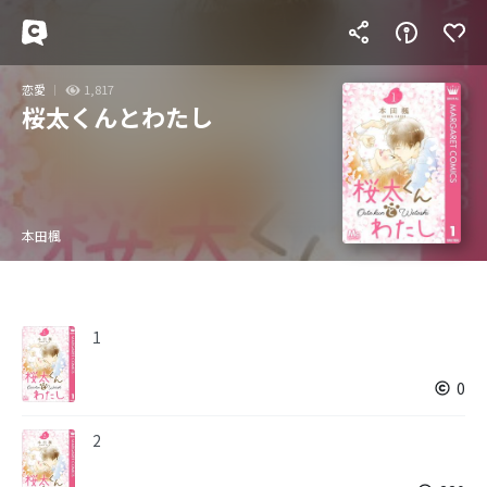
恋愛
1,817
桜太くんとわたし
本田楓
1
0
2