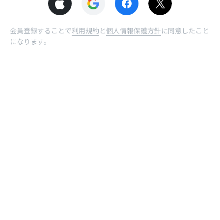
会員登録することで
利用規約
と
個人情報保護方針
に同意したこと
になります。
© NHN comico Corp.
ホーム
受取BOX
曜日
ログイン