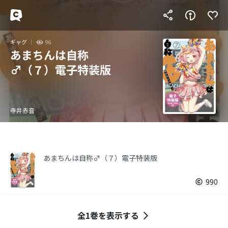
ギャグ
96
あまちんは自称
♂（７）電子特装版
寺井赤音
あまちんは自称♂（７）電子特装版
990
全1巻を表示する