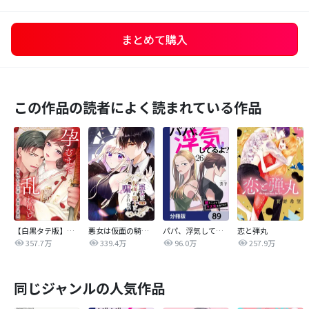
まとめて購入
この作品の読者によく読まれている作品
【白黒タテ版】孕むまで乱れいけ～身代わり花嫁と軍服の猛愛
悪女は仮面の騎士に騙されない
パパ、浮気してるよ？娘と二人でクズ夫を捨てます【分冊版】
恋と弾丸
357.7万
339.4万
96.0万
257.9万
同じジャンルの人気作品