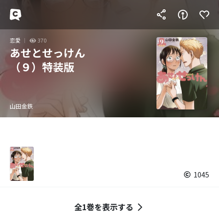
恋愛
370
あせとせっけん
（９）特装版
山田金鉄
1045
全1巻を表示する