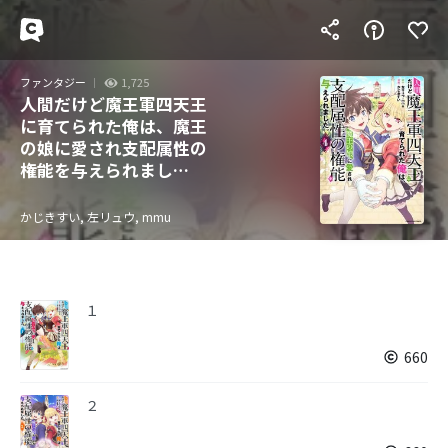
ファンタジー
1,725
人間だけど魔王軍四天王
に育てられた俺は、魔王
の娘に愛され支配属性の
権能を与えられまし
た。 ～The guardian of
princess～
かじきすい, 左リュウ, mmu
１
660
２