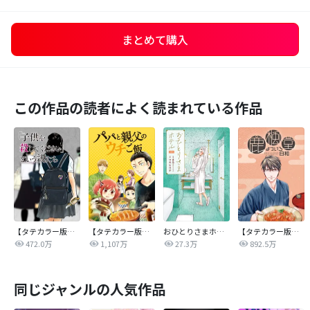
まとめて購入
この作品の読者によく読まれている作品
【タテカラー版】｢子供を殺してください｣という親たち
【タテカラー版】パパと親父のウチご飯
おひとりさまホテル
【タテカラー版】鹿楓堂よついろ日和
472.0万
1,107万
27.3万
892.5万
同じジャンルの人気作品