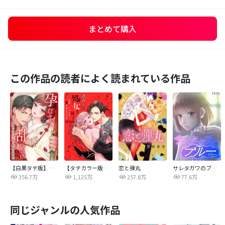
まとめて購入
この作品の読者によく読まれている作品
【白黒タテ版】孕むまで乱れいけ～身代わり花嫁と軍服の猛愛
【タテカラー版】漣蒼士に処女を捧ぐ～さあ、じっくり愛でましょうか
恋と弾丸
サレタガワのブルー【タテヨミ】
356.7万
1,125万
257.8万
77.6万
同じジャンルの人気作品