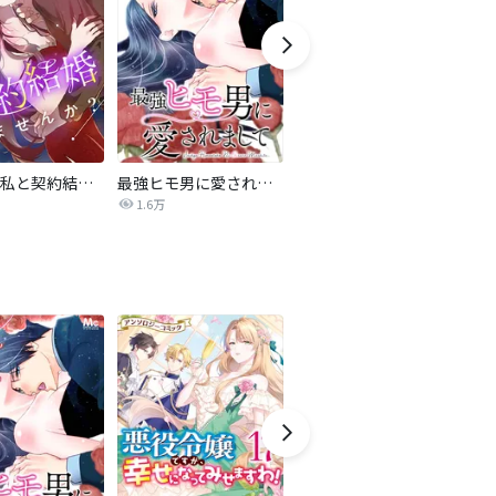
旦那様、私と契約結婚しませんか？【タテヨミ】
最強ヒモ男に愛されまして
Perfect Crime
氷
1.6万
206.5万