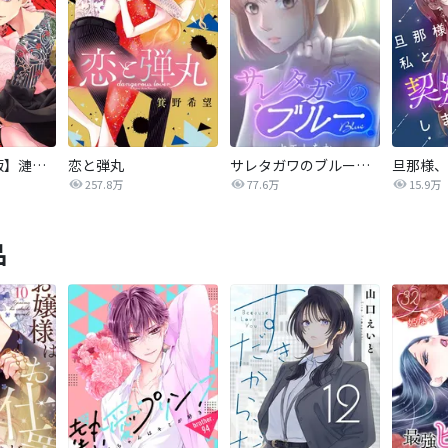
【タテカラー版】漣蒼士に処女を捧ぐ～さあ、じっくり愛でましょうか
恋と弾丸
サレタガワのブルー【タテヨミ】
257.8万
77.6万
15.9万
品