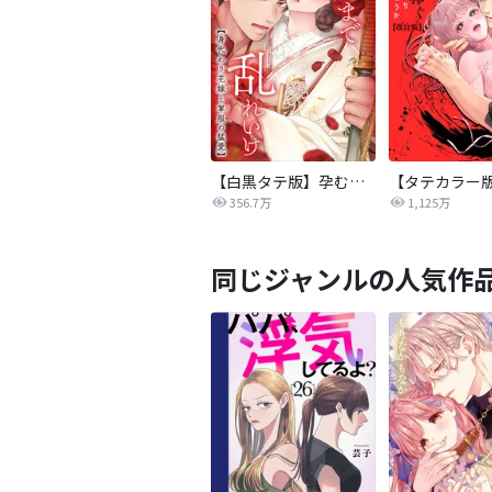
【白黒タテ版】孕むまで乱れいけ～身代わり花嫁と軍服の猛愛
356.7万
1,125万
同じジャンルの人気作