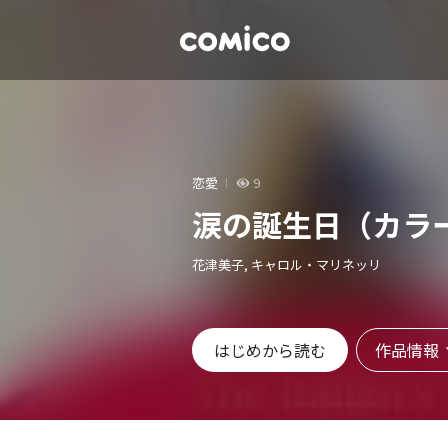
恋愛
9
涙の誕生日（カラ
花津美子, キャロル・マリネッリ
作品情報
はじめから読む