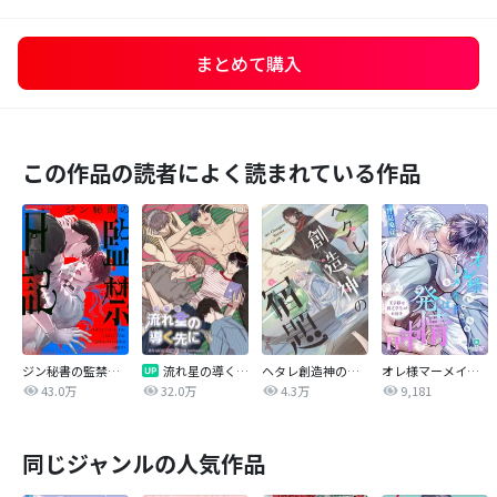
まとめて購入
この作品の読者によく読まれている作品
ジン秘書の監禁日記【タテヨミ】
流れ星の導く先に
ヘタレ創造神の宿題【タテヨミ】
オレ様マーメイドは発情中～王子様は貧乏学生がお好き～
43.0万
32.0万
4.3万
9,181
同じジャンルの人気作品