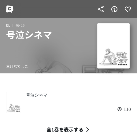
BL
26
号泣シネマ
三月なでしこ
号泣シネマ
110
全1巻を表示する