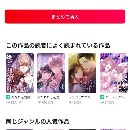
まとめて購入
この作品の読者によく読まれている作品
あなたを地獄に堕とすまで
私がわたしを売る理由
シンジュウエンド【タテヨミ】
パーフェクトグリッター
833.4万
606.3万
5.4万
34.9万
同じジャンルの人気作品