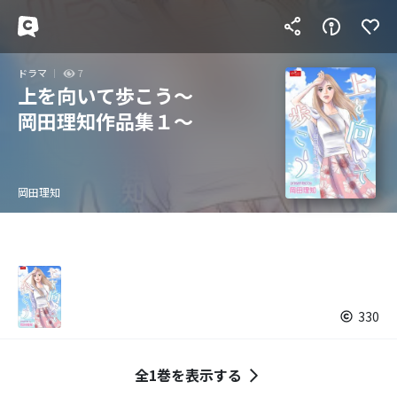
ドラマ
7
上を向いて歩こう～
岡田理知作品集１～
岡田理知
330
全1巻を表示する