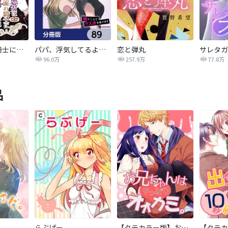
悪女は仮面の騎士に騙されない
パパ、浮気してるよ？娘と二人でクズ夫を捨てます【分冊版】
恋と弾丸
96.0万
257.9万
77.8万
品
らぶげー
【タテカラー版】お兄ちゃんはやっぱりオオカミ。