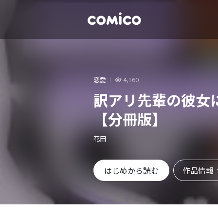
恋愛
4,160
訳アリ先輩の彼女に
【分冊版】
花田
作品情報
はじめから読む