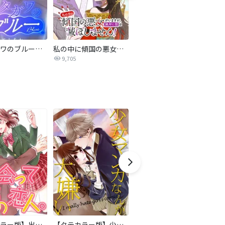
サレタガワのブルー【タテヨミ】
私の中に傾国の悪女がいますが、絶対に国は滅ぼしません！【タテヨミ】
最強ヒモ男に愛されまして
9,705
1.6万
【タテカラー版】出会って10秒の恋人。
【タテカラー版】少女マンガなんか大嫌い
【タテカラー版】何度でも君と、初めてのキス。