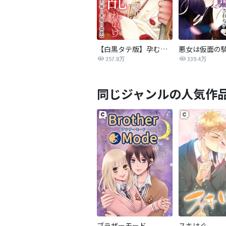
【白黒タテ版】孕むまで乱れいけ～身代わり花嫁と軍服の猛愛
357.8万
339.4万
同じジャンルの人気作
ブラザーモード
スキはぐ。