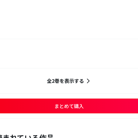
全2巻を表示する
まとめて購入
読まれている作品