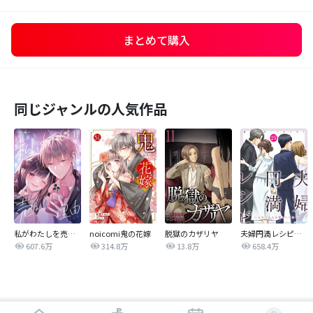
まとめて購入
同じジャンルの人気作品
私がわたしを売る理由
noicomi鬼の花嫁
脱獄のカザリヤ
夫婦円満レシピ～それでも夫を愛している～
607.6万
314.8万
13.8万
658.4万