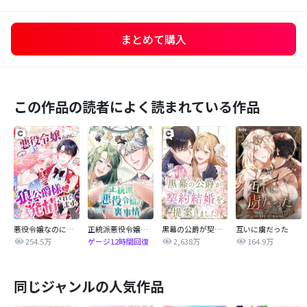
まとめて購入
この作品の読者によく読まれている作品
悪役令嬢なのに、狼公爵様に発情されてます
正統派悪役令嬢の裏事情
黒幕の公爵が契約結婚を提案しました
互いに虜だった
254.5万
2,638万
164.9万
ゲージ12時間回復
同じジャンルの人気作品