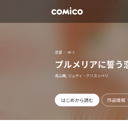
恋愛
9
プルメリアに誓う
高山繭, ジュディ・クリスンベリ
作品情報
はじめから読む