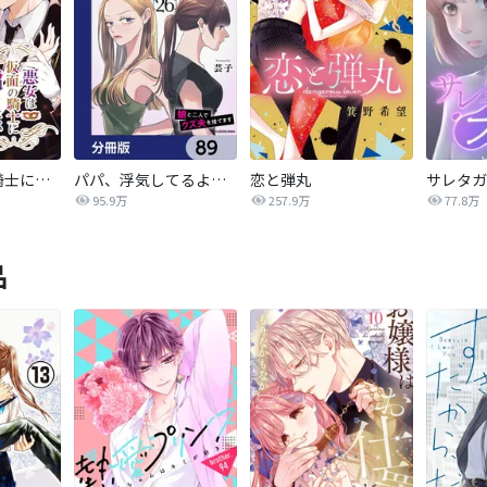
悪女は仮面の騎士に騙されない
パパ、浮気してるよ？娘と二人でクズ夫を捨てます【分冊版】
恋と弾丸
95.9万
257.9万
77.8万
品