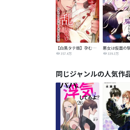
【白黒タテ版】孕むまで乱れいけ～身代わり花嫁と軍服の猛愛
357.4万
339.3万
同じジャンルの人気作