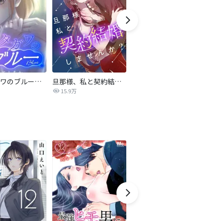
サレタガワのブルー【タテヨミ】
旦那様、私と契約結婚しませんか？【タテヨミ】
私の中に傾国の悪女がいますが、絶対に国は滅ぼしません！【タテヨミ】
15.9万
9,697