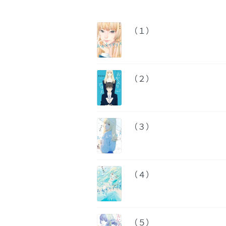
（１）
（２）
（３）
（４）
（５）