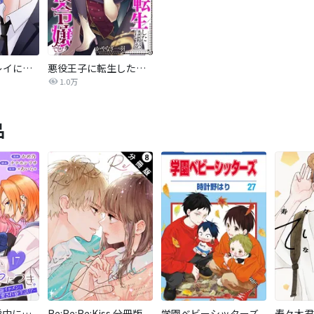
星野くんのドレイになんて絶対ならない！
悪役王子に転生したはずが、実は男装悪役令嬢でした
1.0万
品
総長さま、溺愛中につき。～最強イケメンと愛され寮生活！？～ 分冊版
Re:Re:Re:Kiss 分冊版
学園ベビーシッターズ