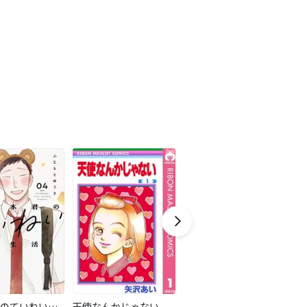
寿々木君のていねいな生活
天使なんかじゃない
空をまとって
放