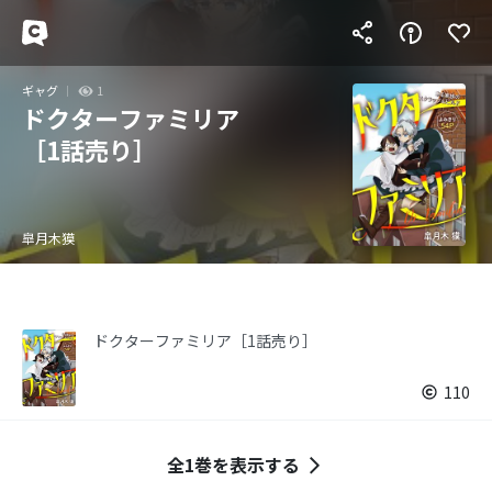
ギャグ
1
ドクターファミリア
［1話売り］
皐月木獏
ドクターファミリア［1話売り］
110
全1巻を表示する