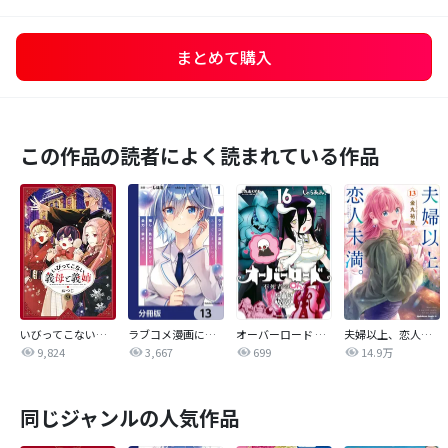
まとめて購入
この作品の読者によく読まれている作品
いびってこない義母と義姉
ラブコメ漫画に入ってしまったので、推しの負けヒロインを全力で幸せにする【分冊版】
オーバーロード 不死者のOh!
夫婦以上、恋人未満。【分冊版】
9,824
3,667
699
14.9万
同じジャンルの人気作品