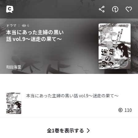
ドラマ
6
本当にあった主婦の黒い
話 vol.9～迷走の果て～
和田海里
本当にあった主婦の黒い話 vol.9～迷走の果て～
110
全1巻を表示する