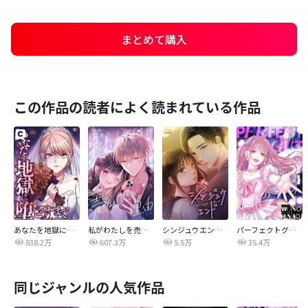
まとめて購入
この作品の読者によく読まれている作品
あなたを地獄に堕とすまで
私がわたしを売る理由
シンジュウエンド【タテヨミ】
パーフェクトグリッター
838.2万
607.3万
5.5万
35.4万
同じジャンルの人気作品