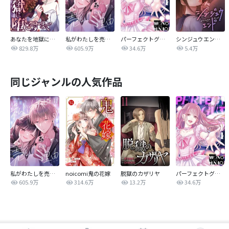
あなたを地獄に堕とすまで
私がわたしを売る理由
パーフェクトグリッター
シンジュウエンド【タテヨミ】
829.8万
605.9万
34.6万
5.4万
同じジャンルの人気作品
私がわたしを売る理由
noicomi鬼の花嫁
脱獄のカザリヤ
パーフェクトグリッター
605.9万
314.6万
13.2万
34.6万