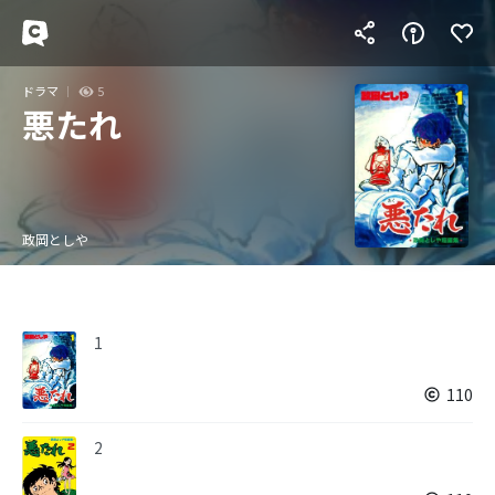
ドラマ
5
悪たれ
政岡としや
1
110
2