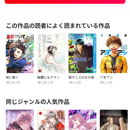
この作品の読者によく読まれている作品
剣に焦ぐ
絢爛たるグランドセーヌ
新テニスの王子様
アオアシ
14.7万
307.3万
3.6万
1.3万
同じジャンルの人気作品