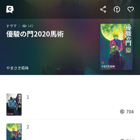
ドラマ
145
優駿の門2020馬術
やまさき拓味
1
704
2