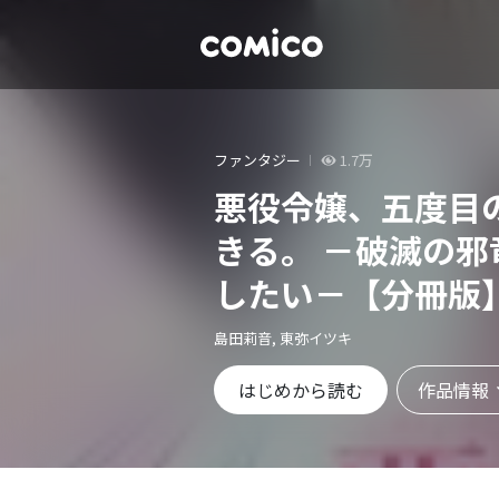
ファンタジー
1.7万
悪役令嬢、五度目
きる。 －破滅の
したい－【分冊版
島田莉音, 東弥イツキ
作品情報
はじめから読む