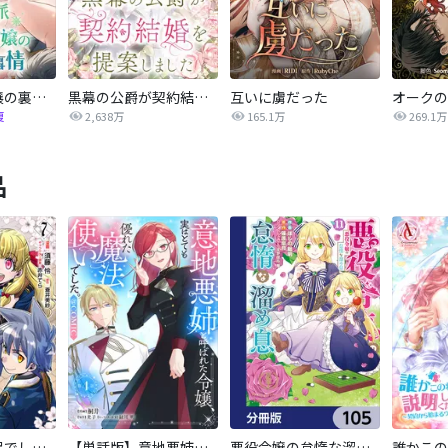
正統派悪役令嬢の裏事情
黒幕の公爵が契約結婚を提案しました
互いに虜だった
オークの
復
2,638万
165.1万
269.1万
品
転生したら平民でした。～生活水準に耐えられないので貴族を目指します～（コミック）
【単話版】意地悪姉と呼ばれた令嬢、実はとても優れた魔法使いでした。@COMIC
悪役令嬢の怠惰な溜め息【分冊版】