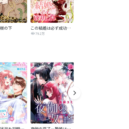
樹の下
この結婚は必ず成功します
北部戦士の愛しい花嫁
79.2万
149.0万
誰かこの状況を説明してください！ ～契約から始まるウェディング～
夜伽の双子―贄姫は二人の王子に愛される―【マイクロ】
あなたのお城の小人さん ～御飯下さい、働きますっ～（コミック）【分冊版】