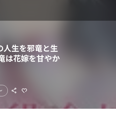
の人生を邪竜と生
邪竜は花嫁を甘やか
】