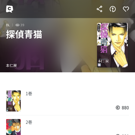
BL
39
探偵青猫
本仁戻
1巻
880
2巻