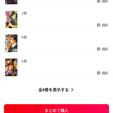
880
3巻
880
4巻
880
5巻
880
全6巻を表示する
まとめて購入