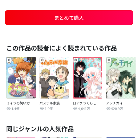
まとめて購入
この作品の読者によく読まれている作品
ミイラの飼い方
パステル家族
ロヂウラくらし
アシチガイ
1.4億
1.0億
4,041万
920.9万
同じジャンルの人気作品