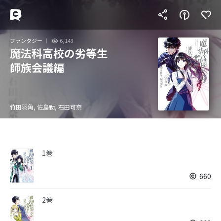
ファンタジー
6,143
魔法科高校の劣等生
師族会議編
竹田羽角, 佐島勤, 石田可奈
1巻
660
2巻