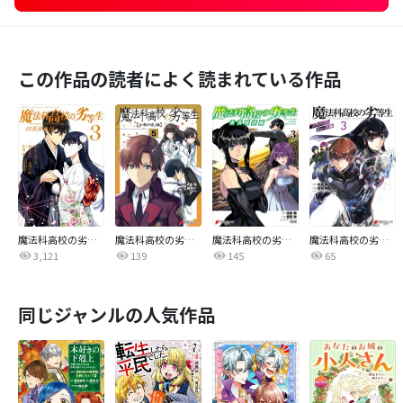
この作品の読者によく読まれている作品
魔法科高校の劣等生 四葉継承編
魔法科高校の劣等生 古都内乱編
魔法科高校の劣等生 南海騒擾編
魔法科高校の劣等生 スティープルチェース編
3,121
139
145
65
同じジャンルの人気作品