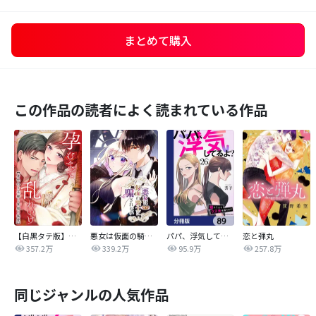
まとめて購入
この作品の読者によく読まれている作品
【白黒タテ版】孕むまで乱れいけ～身代わり花嫁と軍服の猛愛
悪女は仮面の騎士に騙されない
パパ、浮気してるよ？娘と二人でクズ夫を捨てます【分冊版】
恋と弾丸
357.2万
339.2万
95.9万
257.8万
同じジャンルの人気作品