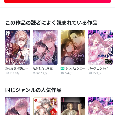
この作品の読者によく読まれている作品
あなたを地獄に堕とすまで
私がわたしを売る理由
シンジュウエンド【タテヨミ】
パーフェクトグリッター
837.9万
607.2万
5.4万
35.3万
同じジャンルの人気作品