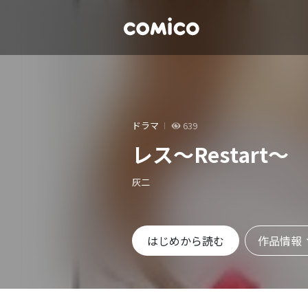
ドラマ
639
レス～Restart～
灰二
作品情報
はじめから読む