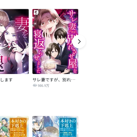
します
サレ妻ですが、別れさせ屋を寝返らせました
僕らの喉にはフタがある
986.9万
7,084万