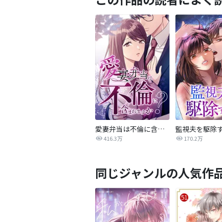
愛妻弁当は不倫に含まれますか？
監視夫を駆除
416.3万
170.2万
同じジャンルの人気作