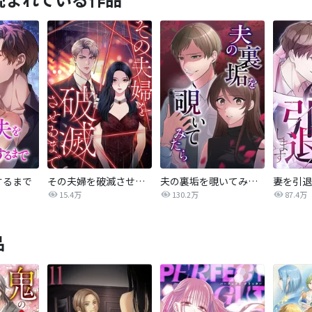
するまで
その夫婦を破滅させるまで
夫の裏垢を覗いてみたら
妻を引退
15.4万
130.2万
87.4万
品