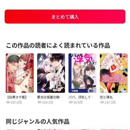
まとめて購入
この作品の読者によく読まれている作品
【白黒タテ版】孕むまで乱れいけ～身代わり花嫁と軍服の猛愛
悪女は仮面の騎士に騙されない
パパ、浮気してるよ？娘と二人でクズ夫を捨てます【分冊版】
恋と弾丸
357.6万
339.3万
95.9万
257.9万
同じジャンルの人気作品