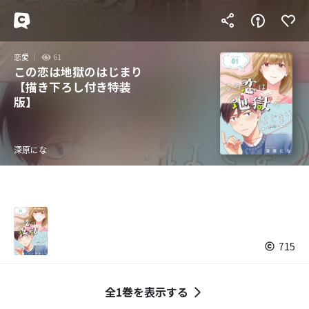
恋愛
61
この恋は地獄のはじまり
【描き下ろし付き特装
版】
深原にな
715
全1巻を表示する