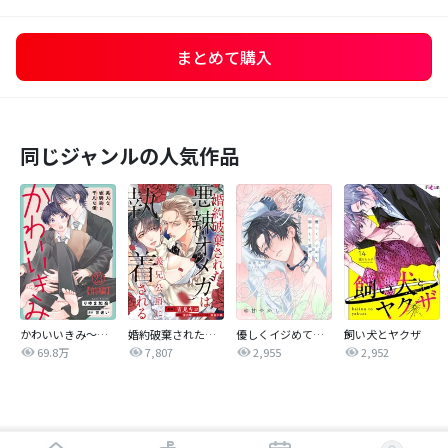
まとめて購入
同じジャンルの人気作品
かわいいきみ～美人な幼馴染と平凡な僕～
婚約破棄された悪辣オメガは義兄公爵に執着される 【連載版】
優しくイジめて溶かして混ぜて
飼い犬とヤクザ
69.8万
7,807
2,955
2,952