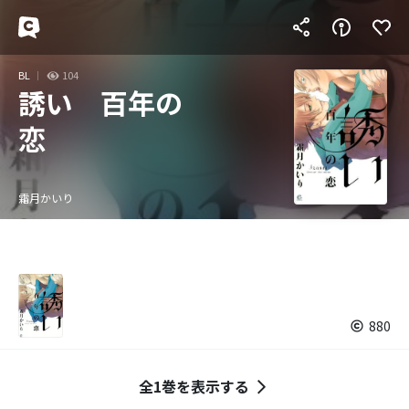
BL
104
誘い 百年の
恋
霜月かいり
880
全1巻を表示する