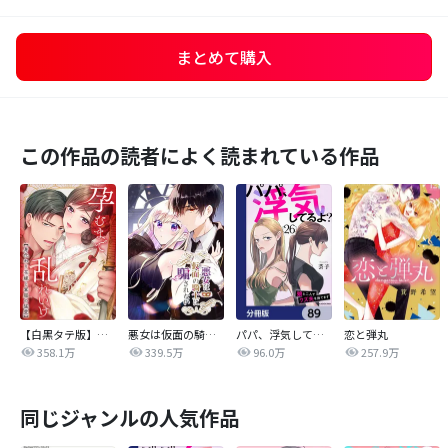
まとめて購入
この作品の読者によく読まれている作品
【白黒タテ版】孕むまで乱れいけ～身代わり花嫁と軍服の猛愛
悪女は仮面の騎士に騙されない
パパ、浮気してるよ？娘と二人でクズ夫を捨てます【分冊版】
恋と弾丸
358.1万
339.5万
96.0万
257.9万
同じジャンルの人気作品