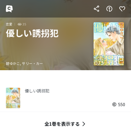
恋愛
35
優しい誘拐犯
碧ゆかこ, サリー・カー
優しい誘拐犯
550
全1巻を表示する