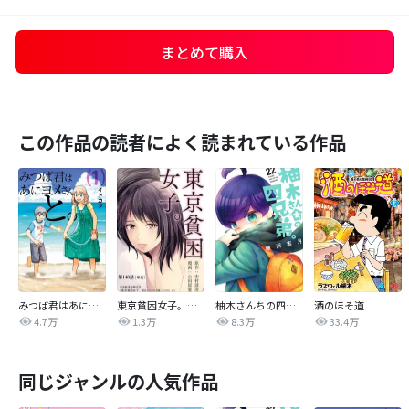
まとめて購入
この作品の読者によく読まれている作品
みつば君はあにヨメさんと。
東京貧困女子。【単話】
柚木さんちの四兄弟。
酒のほそ道
4.7万
1.3万
8.3万
33.4万
同じジャンルの人気作品