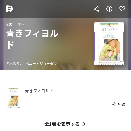
恋愛
9
青きフィヨル
ド
冬木るりか, ペニー・ジョーダン
青きフィヨルド
550
全1巻を表示する