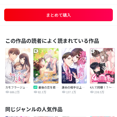
まとめて購入
この作品の読者によく読まれている作品
カモフラージュ夫婦
最後の恋を君に捧ぐ～余命1年の御曹司～
運命の相手は上司だった
4人で同棲！？～逆ハーレムハウスへようこそ♥～【改訂版】
686.2万
82.3万
137.1万
238.5万
同じジャンルの人気作品