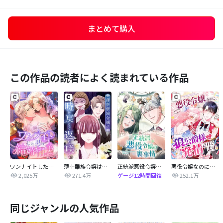
まとめて購入
この作品の読者によく読まれている作品
ワンナイトした男は結婚相手でした
薄幸華族令嬢は時を戻りて返り咲く
正統派悪役令嬢の裏事情
悪役令嬢なのに、狼公爵様に発情されてます
2,025万
271.4万
252.1万
ゲージ12時間回復
同じジャンルの人気作品