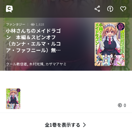
ファンタジー
1,618
小林さんちのメイドラゴ
ン 本編＆スピンオフ
（カンナ・エルマ・ルコ
ア・ファフニール）無料
試し読み増量版2022！！
【イルルもいるよver.】
クール教信者, 木村光博, カザマアヤミ
0
全1巻を表示する