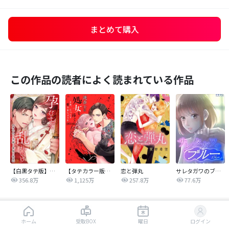
まとめて購入
この作品の読者によく読まれている作品
【白黒タテ版】孕むまで乱れいけ～身代わり花嫁と軍服の猛愛
【タテカラー版】漣蒼士に処女を捧ぐ～さあ、じっくり愛でましょうか
恋と弾丸
サレタガワのブルー【タテヨミ】
356.8万
1,125万
257.8万
77.6万
同じジャンルの人気作品
はじめから読む
ホーム
受取BOX
曜日
ログイン