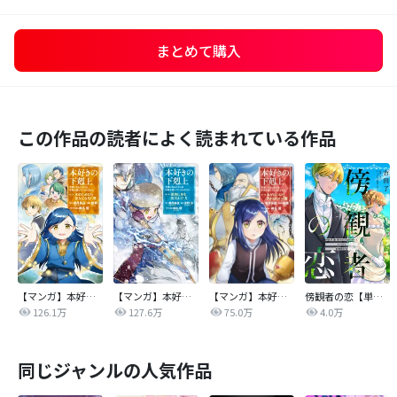
まとめて購入
この作品の読者によく読まれている作品
【マンガ】本好きの下剋上 第二部
【マンガ】本好きの下剋上 第三部
【マンガ】本好きの下剋上
傍観者の恋【単話売】
126.1万
127.6万
75.0万
4.0万
同じジャンルの人気作品