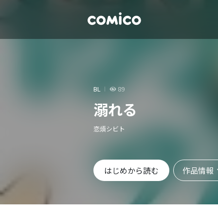
BL
89
溺れる
恋煩シビト
作品情報
はじめから読む