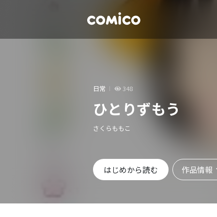
日常
348
ひとりずもう
さくらももこ
作品情報
はじめから読む