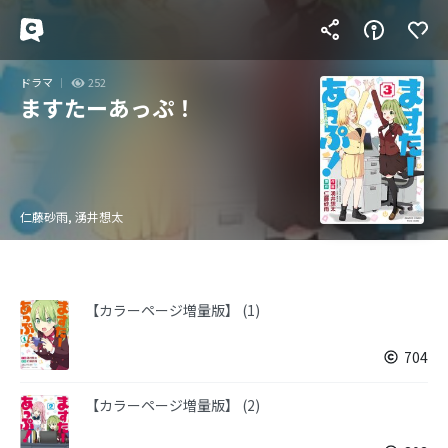
ドラマ
252
ますたーあっぷ！
仁藤砂雨, 湧井想太
【カラーページ増量版】 (1)
704
【カラーページ増量版】 (2)