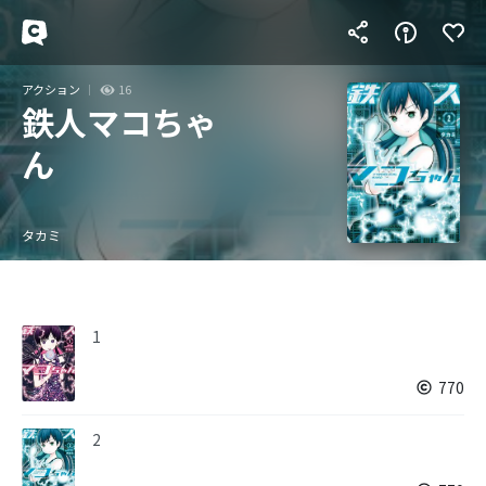
アクション
16
鉄人マコちゃ
ん
タカミ
1
770
2