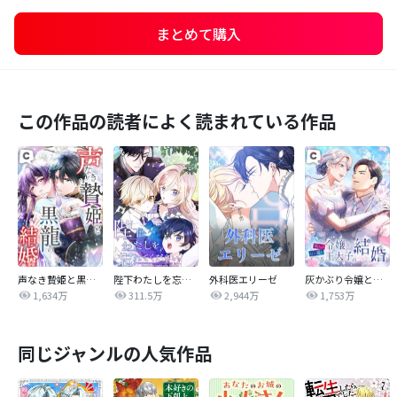
まとめて購入
この作品の読者によく読まれている作品
声なき贄姫と黒龍の結婚
陛下わたしを忘れてください
外科医エリーゼ
灰かぶり令嬢と行き遅れ元王太子の結婚
1,634万
311.5万
2,944万
1,753万
同じジャンルの人気作品