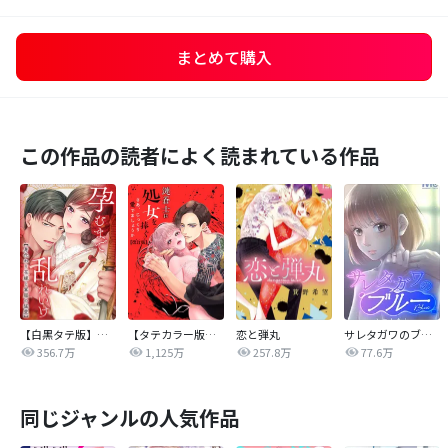
まとめて購入
この作品の読者によく読まれている作品
【白黒タテ版】孕むまで乱れいけ～身代わり花嫁と軍服の猛愛
【タテカラー版】漣蒼士に処女を捧ぐ～さあ、じっくり愛でましょうか
恋と弾丸
サレタガワのブルー【タテヨミ】
356.7万
1,125万
257.8万
77.6万
同じジャンルの人気作品