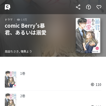
ドラマ
1.9万
comic Berry’s暴
君、あるいは溺愛
高田ちさき, 篠貴よう
1巻
110
2巻