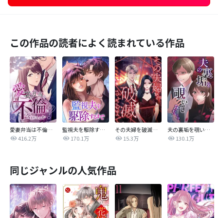
この作品の読者によく読まれている作品
愛妻弁当は不倫に含まれますか？
監視夫を駆除するまで
その夫婦を破滅させるまで
夫の裏垢を覗いてみたら
416.2万
170.1万
15.3万
130.1万
同じジャンルの人気作品