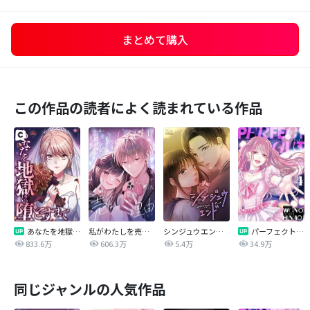
まとめて購入
この作品の読者によく読まれている作品
あなたを地獄に堕とすまで
私がわたしを売る理由
シンジュウエンド【タテヨミ】
パーフェクトグリッター
833.6万
606.3万
5.4万
34.9万
同じジャンルの人気作品