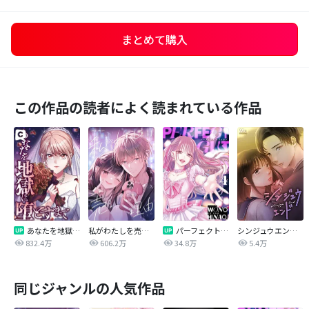
まとめて購入
この作品の読者によく読まれている作品
あなたを地獄に堕とすまで
私がわたしを売る理由
パーフェクトグリッター
シンジュウエンド【タテヨミ】
832.4万
606.2万
34.8万
5.4万
同じジャンルの人気作品