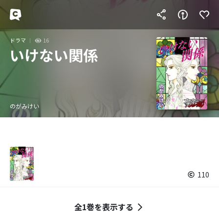
ドラマ
16
いけない関係
のがみけい
110
全1巻を表示する