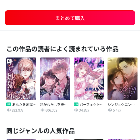
まとめて購入
この作品の読者によく読まれている作品
あなたを地獄に堕とすまで
私がわたしを売る理由
パーフェクトグリッター
シンジュウエンド【タテヨミ】
832.9万
606.3万
34.8万
5.4万
同じジャンルの人気作品