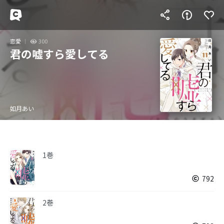
恋愛
300
君の嘘すら愛してる
如月あい
1巻
792
2巻