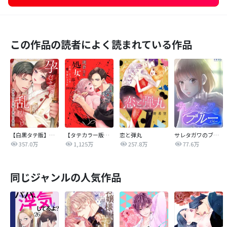
この作品の読者によく読まれている作品
【白黒タテ版】孕むまで乱れいけ～身代わり花嫁と軍服の猛愛
【タテカラー版】漣蒼士に処女を捧ぐ～さあ、じっくり愛でましょうか
恋と弾丸
サレタガワのブルー【タテヨミ】
357.0万
1,125万
257.8万
77.6万
同じジャンルの人気作品