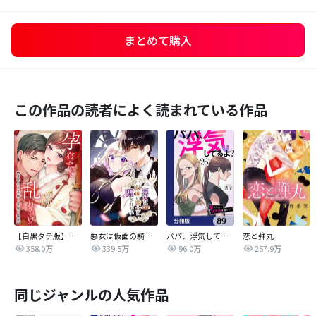
まとめて購入
この作品の読者によく読まれている作品
【白黒タテ版】孕むまで乱れいけ～身代わり花嫁と軍服の猛愛
悪女は仮面の騎士に騙されない
パパ、浮気してるよ？娘と二人でクズ夫を捨てます【分冊版】
恋と弾丸
358.0万
339.5万
96.0万
257.9万
同じジャンルの人気作品